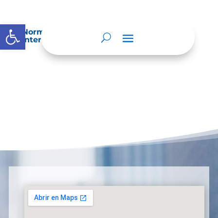
Abrir barra de herramientas
Normatividad especial que les aplique de
interés.