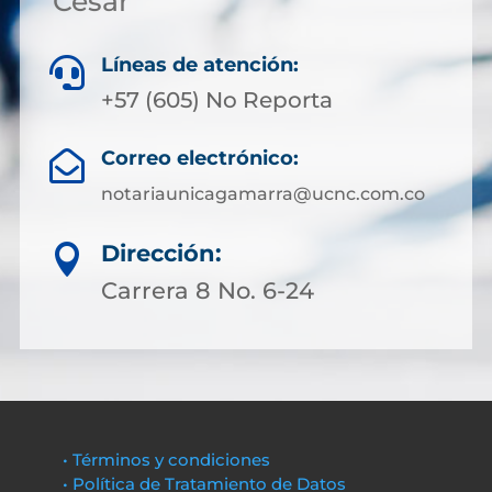
Cesar
Líneas de atención:

+57 (605) No Reporta
Correo electrónico:

notariaunicagamarra@ucnc.com.co
Dirección:

Carrera 8 No. 6-24
• Términos y condiciones
• Política de Tratamiento de Datos