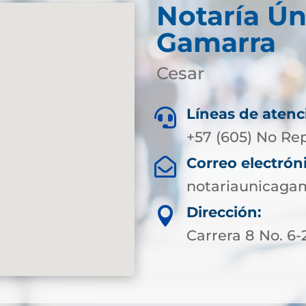
Notaría Ún
Gamarra
Cesar
Líneas de atenc

+57 (605) No Re
Correo electrón

notariaunicaga
Dirección:

Carrera 8 No. 6-