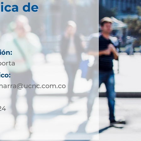
ica de
ión:
porta
ico:
marra@ucnc.com.co
24