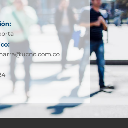
ión:
porta
ico:
marra@ucnc.com.co
24