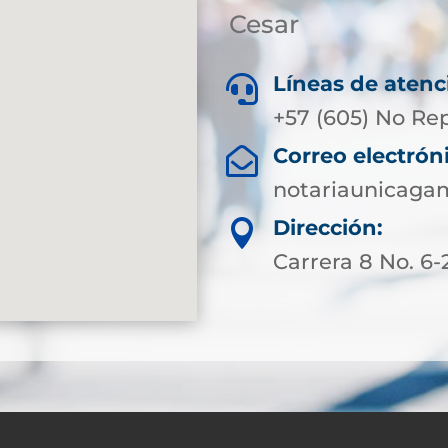
Cesar
Líneas de atenc

+57 (605) No Re
Correo electrón

notariaunicaga
Dirección:

Carrera 8 No. 6-