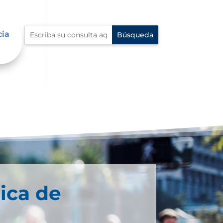
cia
ica de