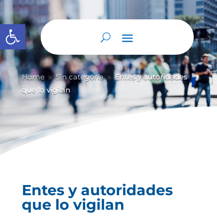
Abrir barra de herramientas
Home
Sin categoría
Entes y autoridades
9
9
que lo vigilan
Entes y autoridades
que lo vigilan