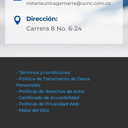
notariaunicagamarra@ucnc.com.co
Dirección:

Carrera 8 No. 6-24
• Términos y condiciones
• Política de Tratamiento de Datos
Personales
• Políticas de derechos de autor
• Certificado de Accesibilidad
• Políticas de Privacidad Web
• Mapa del Sitio