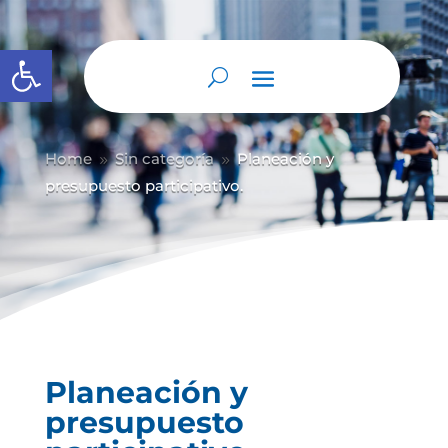
Abrir barra de herramientas
Home
Sin categoría
Planeación y
9
9
presupuesto participativo.
Planeación y
presupuesto