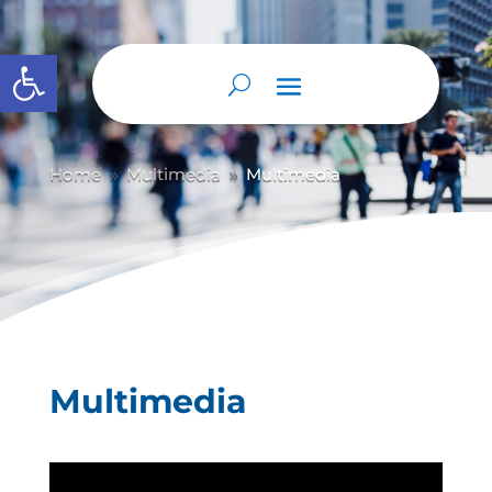
Abrir barra de herramientas
Home
Multimedia
Multimedia
9
9
Multimedia