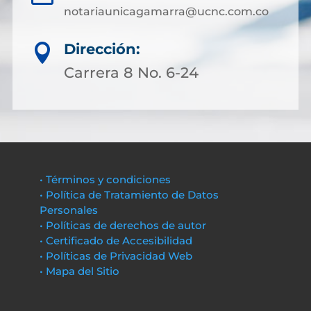
notariaunicagamarra@ucnc.com.co
Dirección:

Carrera 8 No. 6-24
• Términos y condiciones
• Política de Tratamiento de Datos
Personales
• Políticas de derechos de autor
• Certificado de Accesibilidad
• Políticas de Privacidad Web
• Mapa del Sitio